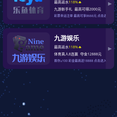
发阵容分析及战术对比
分享
分析，并探讨两队的战术对比。波兰队作为欧洲足球强国，
年来逐步提升其整体水平，展现出更具韧性的比赛风格。文
阵容构成及球员特点，其次是各自的战术体系和风格，再者
变能力及表现。通过全面分析，我们希望能为读者呈现出一
种配置能够充分发挥其中场控制力以及前锋线的攻击威胁。门将
的表现稳定，是球队后防线的重要依靠。在防守线上，波兰
吉尔等，他们不仅具备良好的个人防守能力，还擅长参与进