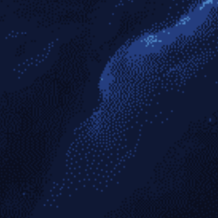
键球员将在比赛中扮演决定性角色。他们如何发挥自己的作
的重要标准之一。波兰队通常会根据现场情况及时调整战
位压迫，以重夺主动权。同时，当领先时，他们善于控制节
。在面对强敌时，如果早早落后，他们必须迅速找到调整策
取扭转局势。然而，由于缺乏足够的大赛经验，这方面常常