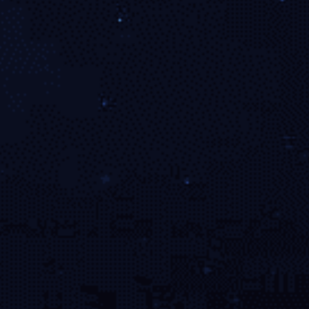
找到我们
地址
天津市河西区友谊北路合众
大厦C-1103
电话
+13930459905
邮箱
delectable@outlook.com