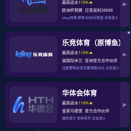
波兰与立陶宛足球赛首
2026-06-02
1
本文将对波兰与立陶宛足球赛的首发阵容进行详细
在实力和经验上占据一定优势；而立陶宛队则在近
章将从四个方面进行深入阐述：首先是双方球队的
是关键球员的影响力，最后讨论两队在比赛中的应
场精彩的足球对决背后的故事。
1、阵容构成及球员特点
波兰队在本场比赛中选用了4-2-3-1的阵型，这
位置由经验丰富的什琴斯尼担任，他在国际赛场上
拥有多名效力于顶级联赛的后卫，如贝德纳雷克和