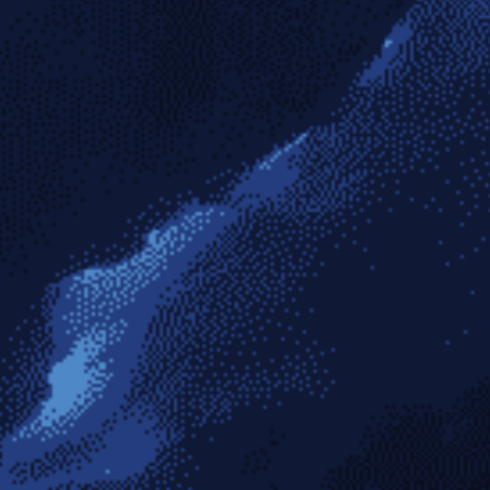
泰森与小罗伊琼斯对决带来的
启示与拳击界的未来发展探讨
2026-06-02
波特兰伐木队与达拉斯球队的
激烈对决与战术分析
2026-06-02
波兰与立陶宛足球赛首发阵容
分析及战术对比
2026-06-02
法国杯精彩对决鲁昂迎战梅斯
争夺晋级资格
2026-06-01
法国与克罗地亚激战CCTV5直
播精彩瞬间回顾与分析
2026-06-01