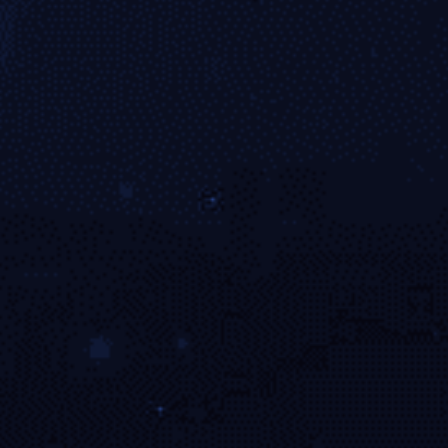
导航
网站地图
关于
米兰电竞
SiteMap
米兰电
成功案例
最好的
资讯中心
册登录平
服务宗旨
小时在线
交流
米兰电竞官网
ribe