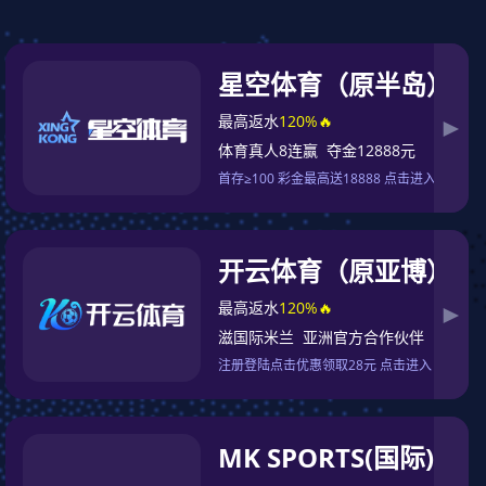
Call 24/7
交流
米兰电竞官网
13930459905