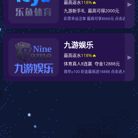
带来的启示与拳击界的未来
分享
精彩赛事，更是对拳击运动未来发展的一次深刻反思。这场
业生涯规划的重要性、观众对于经典赛事的情感寄托、科技
与等。通过分析这些方面，我们可以更好地理解拳击运动在
文将从这四个方面进行详细探讨，为拳击爱好者和从业者提
划在运动员生活中的重要性。两位选手虽然都曾是巅峰时期