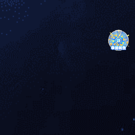
江苏女篮与沈部女篮激战正酣
谁能在这场焦点对决中笑到最
后
2026-05-31
水户蜀黍迎战熊本深红激情对
决展现足球魅力与团队精神
2026-05-31
比利时与瑞典足球阵容深度解
析及比赛前瞻
2026-05-30
步行者与公牛对决深度分析及
比赛展望
2026-05-30