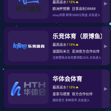
泰森与小罗伊琼斯对决
发展探讨
2026-06-02
1
泰森与小罗伊琼斯的对决不仅是拳击历史中的一场
比赛的背后，蕴含着多重启示，包括拳击运动员职
在体育竞技中的应用以及拳击界如何吸引年轻人参
现代社会中的角色，并探索其未来的发展方向。本
供一些有益的思考。
1、职业生涯规划的重要性
泰森与小罗伊琼斯的对决让我们看到了职业生涯规