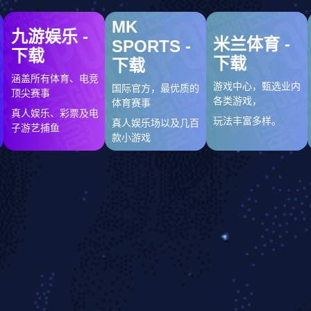
状态都发生了变化。在这样的背景下，他们选择重返赛场，
上的信念。
了科学训练的方法，注重身体恢复与心理调适。这种做法为
绩的同时，也要关注自身健康与长远发展。
退役计划。在辉煌过后，有很多运动员因为缺乏规划而迷失
可以通过其他方式继续热爱拳击并影响他人。
托
与小罗伊琼斯对决的一大亮点。当年这两位传奇人物都是各
了无数拳迷心中的回忆。这种怀旧情怀不仅增强了赛事吸引
将经典赛事与现代技术结合起来，以满足观众日益增长的需
地体验过去经典战役，从而进一步增强他们对于这一项目的
利用这种情感营销策略，通过复刻经典赛事或举办相关活动
个行业的发展。