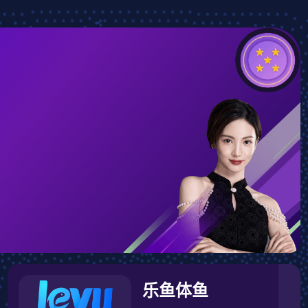
首页
关于
米兰电竞
成功案例
资讯中心
服务宗旨
成功案例
首页
成功案例